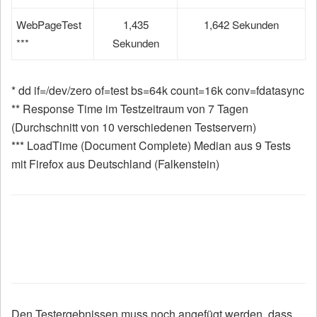
WebPageTest
1,435
1,642 Sekunden
***
Sekunden
* dd if=/dev/zero of=test bs=64k count=16k conv=fdatasync
** Response Time im Testzeitraum von 7 Tagen
(Durchschnitt von 10 verschiedenen Testservern)
*** LoadTime (Document Complete) Median aus 9 Tests
mit Firefox aus Deutschland (Falkenstein)
Den Testergebnissen muss noch angefügt werden, dass