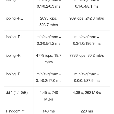
0.1/0.2/0.3 ms
0.1/0.4/8.1 ms
ioping -RL
2095 iops,
969 iops, 242.3 mb/s
523.7 mb/s
ioping -RL
min/avg/max =
min/avg/max =
0.3/0.5/1.2 ms
0.3/1.0/196.9 ms
ioping -R
4779 iops, 18.7
7736 iops, 30.2 mb/s
mb/s
ioping -R
min/avg/max =
min/avg/max =
0.1/0.2/17.0 ms
0.0/0.1/87.9 ms
dd * (1.1 GB)
1.45 s, 740
4,09 s, 262 MB/s
MB/s
Pingdom **
148 ms
220 ms