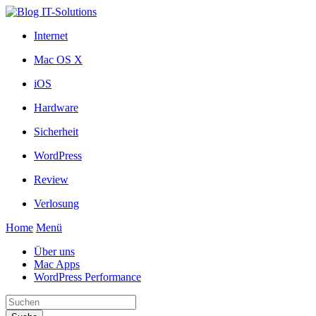
Internet
Mac OS X
iOS
Hardware
Sicherheit
WordPress
Review
Verlosung
Home
Menü
Über uns
Mac Apps
WordPress Performance