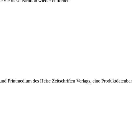
 Sie diese Partition wieder entfernen.
- und Printmedium des Heise Zeitschriften Verlags, eine Produktdatenba