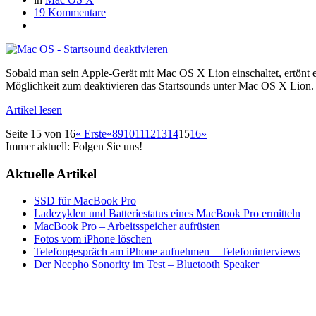
19 Kommentare
Sobald man sein Apple-Gerät mit Mac OS X Lion einschaltet, ertönt er:
Möglichkeit zum deaktivieren das Startsounds unter Mac OS X Lion.
Artikel lesen
Seite 15 von 16
« Erste
«
8
9
10
11
12
13
14
15
16
»
Immer aktuell: Folgen Sie uns!
Aktuelle Artikel
SSD für MacBook Pro
Ladezyklen und Batteriestatus eines MacBook Pro ermitteln
MacBook Pro – Arbeitsspeicher aufrüsten
Fotos vom iPhone löschen
Telefongespräch am iPhone aufnehmen – Telefoninterviews
Der Neepho Sonority im Test – Bluetooth Speaker